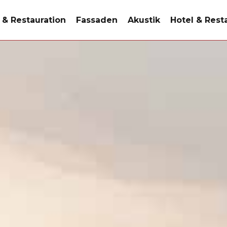
 & Restauration
Fassaden
Akustik
Hotel & Rest