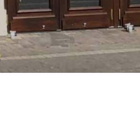
Grosspeter
Europ
Tower
Park
Teatro
sspeter Tower
Europa-Park Te
rz geflammter Stucco &
Barocktheater mit klas