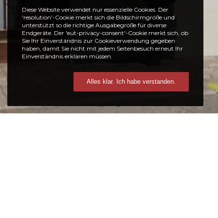
Diese Website verwendet nur essenzielle Cookies. Der
'resolution'-Cookie merkt sich die Bildschirmgröße und
unterstützt so die richtige Ausgabegröße für diverse
Endgeräte. Der 'eut-privacy-consent'-Cookie merkt sich, ob
Sie Ihr Einverständnis zur Cookieverwendung gegeben
haben, damit Sie nicht mit jedem Seitenbesuch erneut Ihr
Einverständnis erklären müssen.
Alles klar. Ich habe verstanden.
In
Arbeit:
In Arbeit:
Themenbereich
Themenbereich
Kroatien
Kroatien im Europa
Gro
im
Park
Schwa
Europa