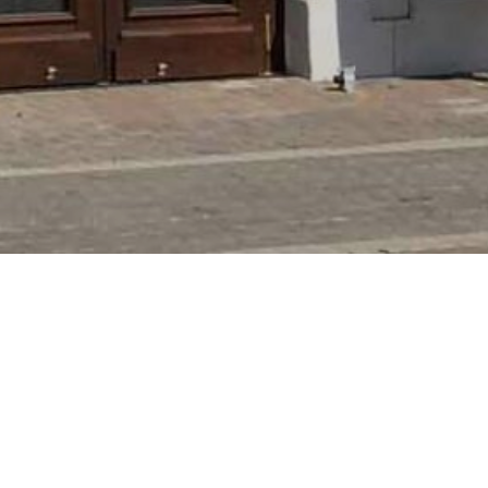
a-
Deutsche
Allee
im
Europa-
Deutsche Allee im
atro
Park
Europa-Park
sischem