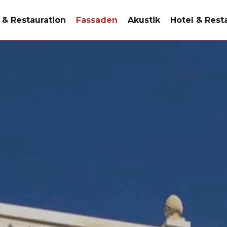
 & Restauration
Fassaden
Akustik
Hotel & Rest