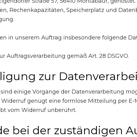
lgendorfer Straße 57, 56410 Montabaur, gehostet. 
ngen, Rechenkapazitäten, Speicherplatz und Daten
gung.
in unserem Auftrag insbesondere folgende Daten 
 zur Auftragsverarbeitung gemäß Art. 28 DSGVO.
lligung zur Datenverarbe
 sind einige Vorgänge der Datenverarbeitung möglic
en Widerruf genügt eine formlose Mitteilung per E
ibt vom Widerruf unberührt.
e bei der zuständigen A