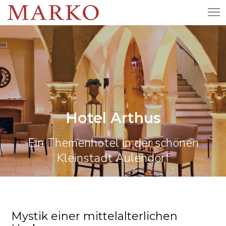
Hotel Arthus
Ein Themenhotel in der schönen
Kleinstadt Aulendorf
Mystik einer mittelalterlichen